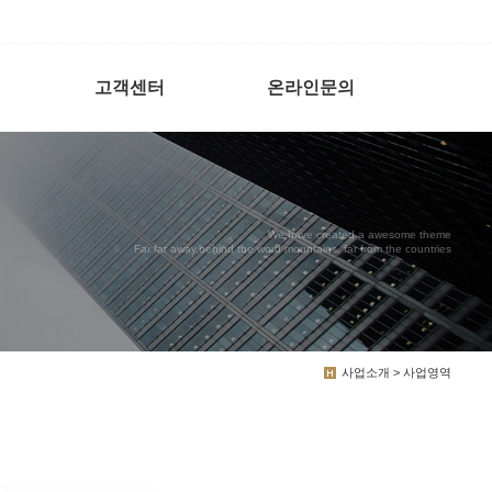
고객센터
온라인문의
We have created a awesome theme
Far far away,behind the word mountains, far from the countries
사업소개 > 사업영역