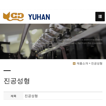
We have created a awesome theme
Far far away,behind the word mountains, far from the countries
재품소개 > 진공성형
진공성형
진공성형
제목