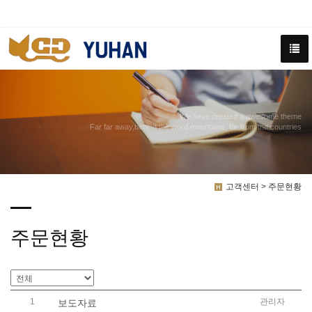
We have created a awesome theme
Far far away,behind the word mountains, far from the countries
고객센터 > 주문현황
주문현황
1
관리자
보도자료