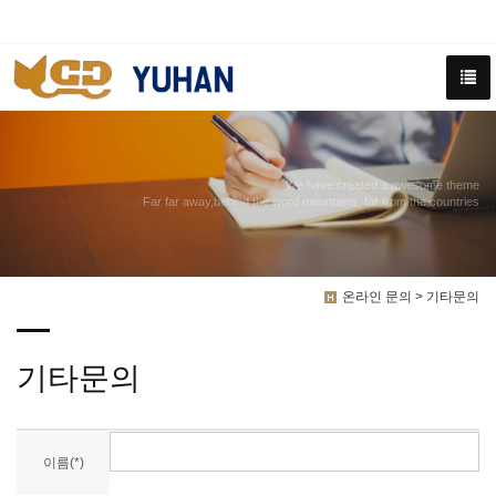
We have created a awesome theme
Far far away,behind the word mountains, far from the countries
온라인 문의 > 기타문의
기타문의
이름(*)